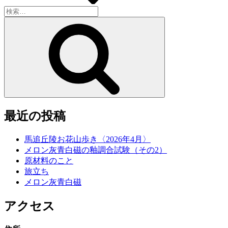
検
索:
検
索
最近の投稿
馬追丘陵お花山歩き〈2026年4月〉
メロン灰青白磁の釉調合試験（その2）
原材料のこと
旅立ち
メロン灰青白磁
アクセス