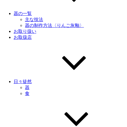
器の一覧
主な技法
器の制作方法〈りんご灰釉〉
お取り扱い
お取扱店
日々徒然
器
食