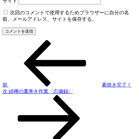
サイト
次回のコメントで使用するためブラウザーに自分の名
前、メールアドレス、サイトを保存する。
前
投
の
稿
投
稿
ナ
ビ
ゲ
前
素焼き完了！
次
次
緋襷の藁巻き作業〈忘備録〉
ー
の
シ
投
稿
ョ
ン