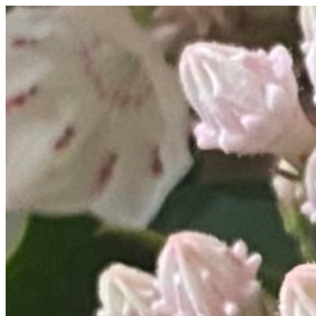
コ
ン
テ
ン
ツ
へ
ス
キ
ッ
プ