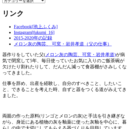
カ
テ
リンク
ゴ
リ
ー
Facebook[池上ふくみ]
Instagram[fukumi_16]
2015-2020年の記録
メロン灰の陶芸、 可窯・岩井孝道（父の仕事）
器作りをしていた父(
メロン灰の陶芸、可窯・岩井孝道)
が病
気で閉窯して5年、毎日使っていたお気に入りのご飯茶碗が
欠けたり割れたりして、だんだん減って食器棚がさみしくな
ってきました。
仕事を辞め、出産を経験し、自分のすべきこと、したいこ
と、できることを考えた時、自ずと器をつくる道がみえてき
ました。
両親の作った原料(リンゴとメロンの灰)と手法を引き継ぎな
がら、身近にある植物の灰を釉薬に使った灰釉を中心に、暮
らしの中で大切にしてもらえる器づくりを目指しています。