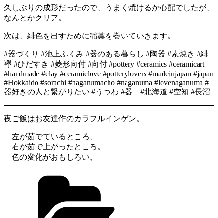
久しぶりの成形だったので、うまく焼けるか心配でしたが、
なんとかクリア。
次は、緋色を出すために稲藁を巻いていきます。
#器づくり #池上ふくみ #器のある暮らし #陶器 #素焼き #緋
襷 #ひだすき #菱形向付 #向付 #pottery #ceramics #ceramicart
#handmade #clay #ceramiclove #potterylovers #madeinjapan #japan
#Hokkaido #sorachi #naganumacho #naganuma #lovenaganuma #
器好きの人と繋がりたい #うつわ #器 #北海道 #空知 #長沼
夜ご飯はお友達作のカラフルインゲン。
左が茹でているところ、
右が茹で上がったところ。
色の変化がおもしろい。
カ
テ
ゴ
リ
ー