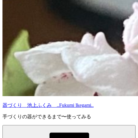
器づくり 池上ふくみ ..Fukumi Ikegami..
手づくりの器ができるまで〜使ってみる