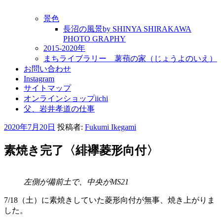
景色
長沼の風景by SHINYA SHIRAKAWA
PHOTO GRAPHY
2015-2020年
まちライブラリー 薯蕷の家（じょうよのいえ）
お問い合わせ
Instagram
サイトマップ
オンラインショップiichi
父、岩井孝道の仕事
投
2020年7月20日
投稿者:
Fukumi Ikegami
稿
日:
素焼き完了〈緋襷菱形向付〉
左側が備前土で、中央がMS21
7/18（土）に素焼きしていた菱形向付が無事、焼き上がりま
した。