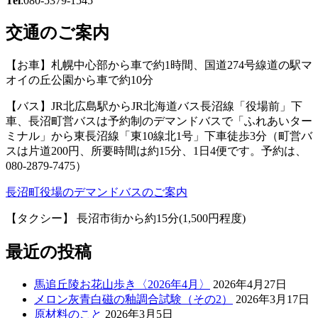
Tel
:080-5379-1545
交通のご案内
【お車】札幌中心部から車で約1時間、国道274号線道の駅マ
オイの丘公園から車で約10分
【バス】JR北広島駅からJR北海道バス長沼線「役場前」下
車、長沼町営バスは予約制のデマンドバスで「ふれあいター
ミナル」から東長沼線「東10線北1号」下車徒歩3分（町営バ
スは片道200円、所要時間は約15分、1日4便です。予約は、
080-2879-7475）
長沼町役場のデマンドバスのご案内
【タクシー】 長沼市街から約15分(1,500円程度)
最近の投稿
馬追丘陵お花山歩き〈2026年4月〉
2026年4月27日
メロン灰青白磁の釉調合試験（その2）
2026年3月17日
原材料のこと
2026年3月5日