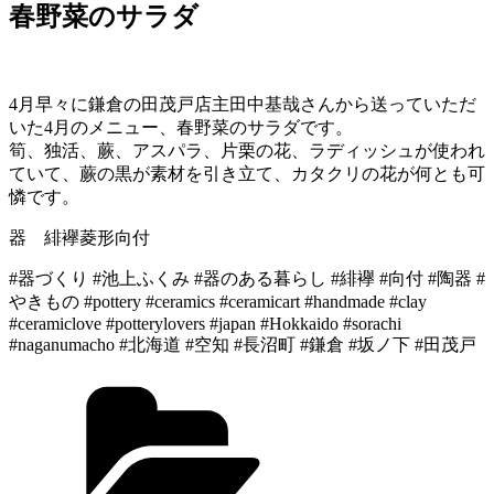
日:
春野菜のサラダ
4月早々に鎌倉の田茂戸店主田中基哉さんから送っていただ
いた4月のメニュー、春野菜のサラダです。
筍、独活、蕨、アスパラ、片栗の花、ラディッシュが使われ
ていて、蕨の黒が素材を引き立て、カタクリの花が何とも可
憐です。
器 緋襷菱形向付
#器づくり #池上ふくみ #器のある暮らし #緋襷 #向付 #陶器 #
やきもの #pottery #ceramics #ceramicart #handmade #clay
#ceramiclove #potterylovers #japan #Hokkaido #sorachi
#naganumacho #北海道 #空知 #長沼町 #鎌倉 #坂ノ下 #田茂戸
カ
テ
ゴ
リ
ー