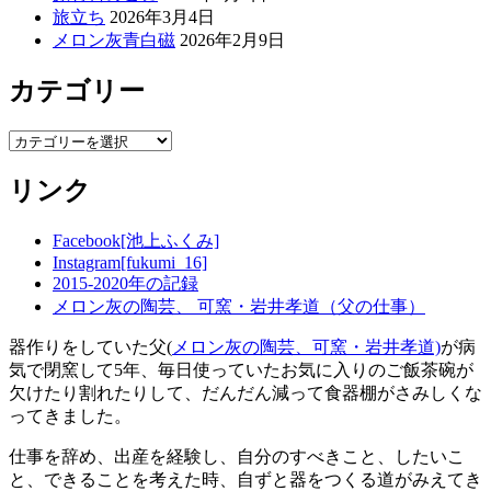
旅立ち
2026年3月4日
メロン灰青白磁
2026年2月9日
カテゴリー
カ
テ
リンク
ゴ
リ
ー
Facebook[池上ふくみ]
Instagram[fukumi_16]
2015-2020年の記録
メロン灰の陶芸、 可窯・岩井孝道（父の仕事）
器作りをしていた父(
メロン灰の陶芸、可窯・岩井孝道)
が病
気で閉窯して5年、毎日使っていたお気に入りのご飯茶碗が
欠けたり割れたりして、だんだん減って食器棚がさみしくな
ってきました。
仕事を辞め、出産を経験し、自分のすべきこと、したいこ
と、できることを考えた時、自ずと器をつくる道がみえてき