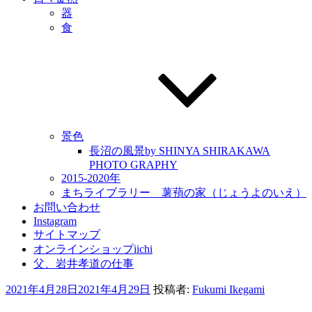
器
食
景色
長沼の風景by SHINYA SHIRAKAWA
PHOTO GRAPHY
2015-2020年
まちライブラリー 薯蕷の家（じょうよのいえ）
お問い合わせ
Instagram
サイトマップ
オンラインショップiichi
父、岩井孝道の仕事
投
2021年4月28日
2021年4月29日
投稿者:
Fukumi Ikegami
稿