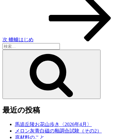
ー
の
シ
投
稿
ョ
ン
次
轆轤はじめ
検
索:
検
索
最近の投稿
馬追丘陵お花山歩き〈2026年4月〉
メロン灰青白磁の釉調合試験（その2）
原材料のこと