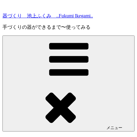
コ
ン
器づくり 池上ふくみ ..Fukumi Ikegami..
テ
ン
手づくりの器ができるまで〜使ってみる
ツ
へ
ス
キ
ッ
プ
メニュー