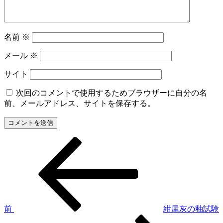
名前
※
メール
※
サイト
次回のコメントで使用するためブラウザーに自分の名
前、メールアドレス、サイトを保存する。
前
投
の
稿
投
稿
ナ
ビ
ゲ
前
紺屋灰の釉試験
次