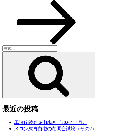
の
シ
投
稿
ョ
ン
検
索:
検
索
最近の投稿
馬追丘陵お花山歩き〈2026年4月〉
メロン灰青白磁の釉調合試験（その2）