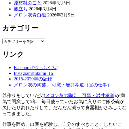
原材料のこと
2026年3月5日
旅立ち
2026年3月4日
メロン灰青白磁
2026年2月9日
カテゴリー
カ
テ
リンク
ゴ
リ
ー
Facebook[池上ふくみ]
Instagram[fukumi_16]
2015-2020年の記録
メロン灰の陶芸、 可窯・岩井孝道（父の仕事）
器作りをしていた父(
メロン灰の陶芸、可窯・岩井孝道)
が病
気で閉窯して5年、毎日使っていたお気に入りのご飯茶碗が
欠けたり割れたりして、だんだん減って食器棚がさみしくな
ってきました。
仕事を辞め、出産を経験し、自分のすべきこと、したいこ