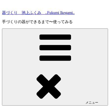
コ
ン
器づくり 池上ふくみ ..Fukumi Ikegami..
テ
ン
手づくりの器ができるまで〜使ってみる
ツ
へ
ス
キ
ッ
プ
メニュー