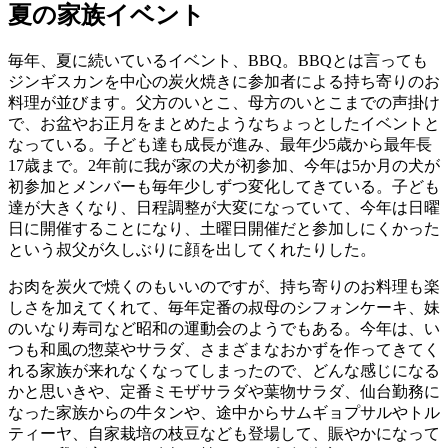
日:
夏の家族イベント
毎年、夏に続いているイベント、BBQ。BBQとは言っても
ジンギスカンを中心の炭火焼きに参加者による持ち寄りのお
料理が並びます。父方のいとこ、母方のいとこまでの声掛け
で、お盆やお正月をまとめたようなちょっとしたイベントと
なっている。子ども達も成長が進み、最年少5歳から最年長
17歳まで。2年前に我が家の犬が初参加、今年は5か月の犬が
初参加とメンバーも毎年少しずつ変化してきている。子ども
達が大きくなり、日程調整が大変になっていて、今年は日曜
日に開催することになり、土曜日開催だと参加しにくかった
という叔父が久しぶりに顔を出してくれたりした。
お肉を炭火で焼くのもいいのですが、持ち寄りのお料理も楽
しさを加えてくれて、毎年定番の叔母のシフォンケーキ、妹
のいなり寿司など昭和の運動会のようでもある。今年は、い
つも和風の惣菜やサラダ、さまざまなおかずを作ってきてく
れる家族が来れなくなってしまったので、どんな感じになる
かと思いきや、定番ミモザサラダや葉物サラダ、仙台勤務に
なった家族からの牛タンや、途中からサムギョプサルやトル
ティーヤ、自家栽培の枝豆なども登場して、賑やかになって