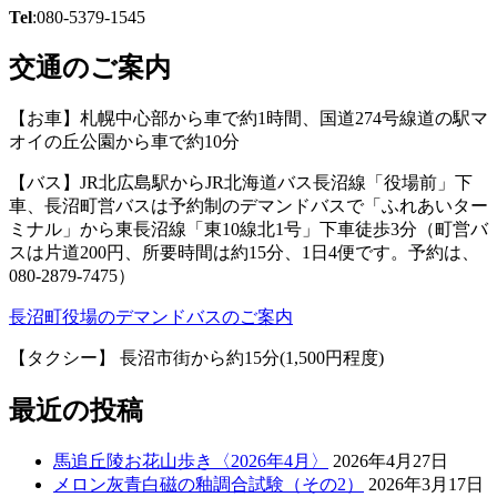
Tel
:080-5379-1545
交通のご案内
【お車】札幌中心部から車で約1時間、国道274号線道の駅マ
オイの丘公園から車で約10分
【バス】JR北広島駅からJR北海道バス長沼線「役場前」下
車、長沼町営バスは予約制のデマンドバスで「ふれあいター
ミナル」から東長沼線「東10線北1号」下車徒歩3分（町営バ
スは片道200円、所要時間は約15分、1日4便です。予約は、
080-2879-7475）
長沼町役場のデマンドバスのご案内
【タクシー】 長沼市街から約15分(1,500円程度)
最近の投稿
馬追丘陵お花山歩き〈2026年4月〉
2026年4月27日
メロン灰青白磁の釉調合試験（その2）
2026年3月17日