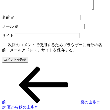
名前
※
メール
※
サイト
次回のコメントで使用するためブラウザーに自分の名
前、メールアドレス、サイトを保存する。
前
投
の
稿
投
稿
ナ
ビ
ゲ
前
夏の山歩き
次
次
夏から秋の山歩き
ー