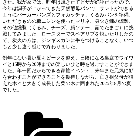
きた。我が家では、昨年は焼きたてピザが好評だったので、
今年は調子が上がってきた天然酵母パンで、サンドができる
ようにバーガーバンズとフォカッチャ、くるみパンを準備。
いただきものの糠ニシンを使ったマリネ、身欠き鰊の燻製、
その他燻製（くるみ、チーズ、鯖ソテー、茹でたまご）に挑
戦してみました。ロースターでスペアリブを焼いたりしたの
で、炭火の方は、ジンギスカンに手をつけることなく、いつ
もと少し違う感じで終わりました。
例年にない暑い夏もピークを越え、日陰になる裏庭でワイワ
イと15時から20時までの楽しいひと時を過ごすことができま
した。年一回だからできる家族イベント、来年また元気に顔
を合わすことができることを期待しながら、亡き祖父母が植
えた木々と大きく成長した栗の木に囲まれた2025年8月の夏
でした。
カ
テ
ゴ
リ