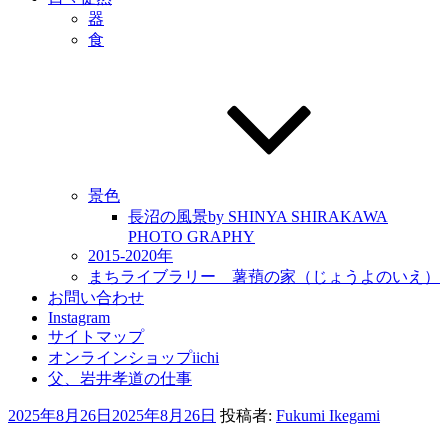
器
食
景色
長沼の風景by SHINYA SHIRAKAWA
PHOTO GRAPHY
2015-2020年
まちライブラリー 薯蕷の家（じょうよのいえ）
お問い合わせ
Instagram
サイトマップ
オンラインショップiichi
父、岩井孝道の仕事
投
2025年8月26日
2025年8月26日
投稿者:
Fukumi Ikegami
稿