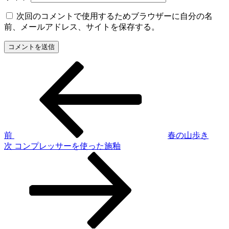
次回のコメントで使用するためブラウザーに自分の名
前、メールアドレス、サイトを保存する。
前
投
の
稿
投
稿
ナ
ビ
ゲ
前
春の山歩き
次
次
コンプレッサーを使った施釉
ー
の
シ
投
稿
ョ
ン