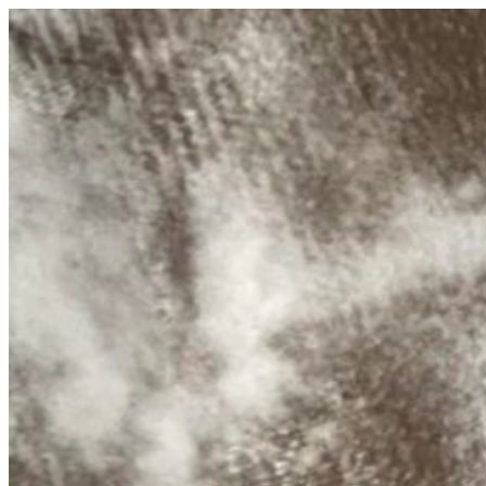
コ
ン
テ
ン
ツ
へ
ス
キ
ッ
プ