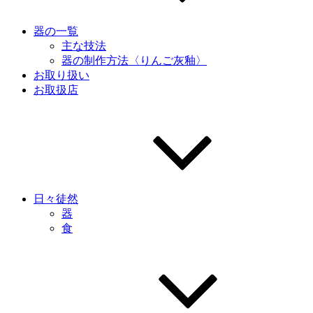
器の一覧
主な技法
器の制作方法〈りんご灰釉〉
お取り扱い
お取扱店
日々徒然
器
食