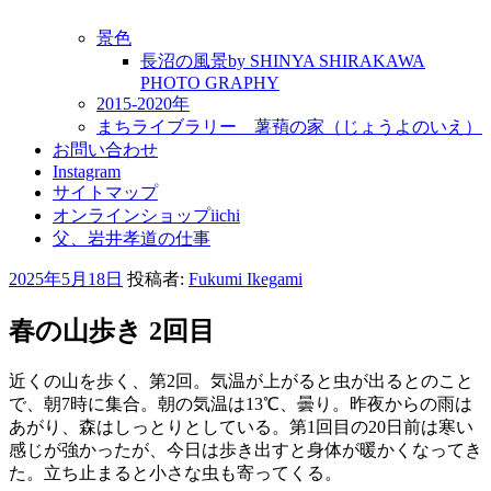
景色
長沼の風景by SHINYA SHIRAKAWA
PHOTO GRAPHY
2015-2020年
まちライブラリー 薯蕷の家（じょうよのいえ）
お問い合わせ
Instagram
サイトマップ
オンラインショップiichi
父、岩井孝道の仕事
投
2025年5月18日
投稿者:
Fukumi Ikegami
稿
日:
春の山歩き 2回目
近くの山を歩く、第2回。気温が上がると虫が出るとのこと
で、朝7時に集合。朝の気温は13℃、曇り。昨夜からの雨は
あがり、森はしっとりとしている。第1回目の20日前は寒い
感じが強かったが、今日は歩き出すと身体が暖かくなってき
た。立ち止まると小さな虫も寄ってくる。