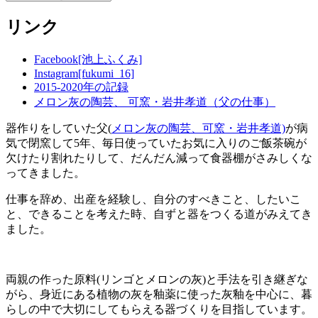
テ
リンク
ゴ
リ
ー
Facebook[池上ふくみ]
Instagram[fukumi_16]
2015-2020年の記録
メロン灰の陶芸、 可窯・岩井孝道（父の仕事）
器作りをしていた父(
メロン灰の陶芸、可窯・岩井孝道)
が病
気で閉窯して5年、毎日使っていたお気に入りのご飯茶碗が
欠けたり割れたりして、だんだん減って食器棚がさみしくな
ってきました。
仕事を辞め、出産を経験し、自分のすべきこと、したいこ
と、できることを考えた時、自ずと器をつくる道がみえてき
ました。
両親の作った原料(リンゴとメロンの灰)と手法を引き継ぎな
がら、身近にある植物の灰を釉薬に使った灰釉を中心に、暮
らしの中で大切にしてもらえる器づくりを目指しています。