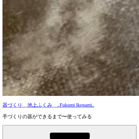
器づくり 池上ふくみ ..Fukumi Ikegami..
手づくりの器ができるまで〜使ってみる