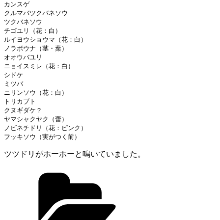
カンスゲ
クルマバツクバネソウ
ツクバネソウ
チゴユリ（花：白）
ルイヨウショウマ（花：白）
ノラボウナ（茎・葉）
オオウバユリ
ニョイスミレ（花：白）
シドケ
ミツバ
ニリンソウ（花：白）
トリカブト
クヌギダケ？
ヤマシャクヤク（蕾）
ノビネチドリ（花：ピンク）
フッキソウ（実がつく前）
ツツドリがホーホーと鳴いていました。
カ
テ
ゴ
リ
ー