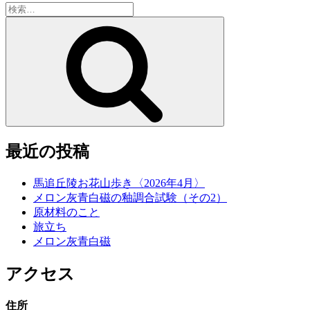
検
索:
検
索
最近の投稿
馬追丘陵お花山歩き〈2026年4月〉
メロン灰青白磁の釉調合試験（その2）
原材料のこと
旅立ち
メロン灰青白磁
アクセス
住所