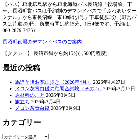
【バス】JR北広島駅からJR北海道バス長沼線「役場前」下
車、長沼町営バスは予約制のデマンドバスで「ふれあいター
ミナル」から東長沼線「東10線北1号」下車徒歩3分（町営バ
スは片道200円、所要時間は約15分、1日4便です。予約は、
080-2879-7475）
長沼町役場のデマンドバスのご案内
【タクシー】 長沼市街から約15分(1,500円程度)
最近の投稿
馬追丘陵お花山歩き〈2026年4月〉
2026年4月27日
メロン灰青白磁の釉調合試験（その2）
2026年3月17日
原材料のこと
2026年3月5日
旅立ち
2026年3月4日
メロン灰青白磁
2026年2月9日
カテゴリー
カ