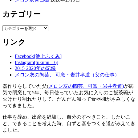
カテゴリー
カ
テ
リンク
ゴ
リ
ー
Facebook[池上ふくみ]
Instagram[fukumi_16]
2015-2020年の記録
メロン灰の陶芸、 可窯・岩井孝道（父の仕事）
器作りをしていた父(
メロン灰の陶芸、可窯・岩井孝道)
が病
気で閉窯して5年、毎日使っていたお気に入りのご飯茶碗が
欠けたり割れたりして、だんだん減って食器棚がさみしくな
ってきました。
仕事を辞め、出産を経験し、自分のすべきこと、したいこ
と、できることを考えた時、自ずと器をつくる道がみえてき
ました。