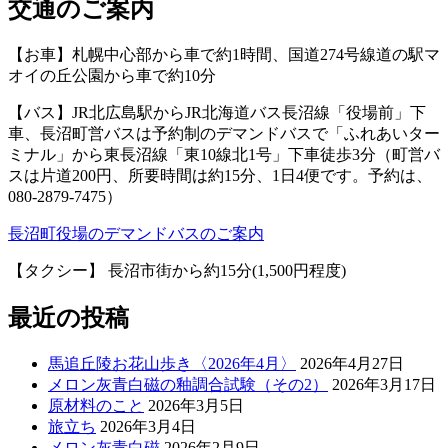
交通のご案内
【お車】札幌中心部から車で約1時間、国道274号線道の駅マ
オイの丘公園から車で約10分
【バス】JR北広島駅からJR北海道バス長沼線「役場前」下
車、長沼町営バスは予約制のデマンドバスで「ふれあいター
ミナル」から東長沼線「東10線北1号」下車徒歩3分（町営バ
スは片道200円、所要時間は約15分、1日4便です。予約は、
080-2879-7475）
長沼町役場のデマンドバスのご案内
【タクシー】 長沼市街から約15分(1,500円程度)
最近の投稿
馬追丘陵お花山歩き〈2026年4月〉
2026年4月27日
メロン灰青白磁の釉調合試験（その2）
2026年3月17日
原材料のこと
2026年3月5日
旅立ち
2026年3月4日
メロン灰青白磁
2026年2月9日