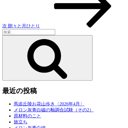
稿
ョ
ン
次
朗々と月ひとり
検
索:
検
索
最近の投稿
馬追丘陵お花山歩き〈2026年4月〉
メロン灰青白磁の釉調合試験（その2）
原材料のこと
旅立ち
メロン灰青白磁