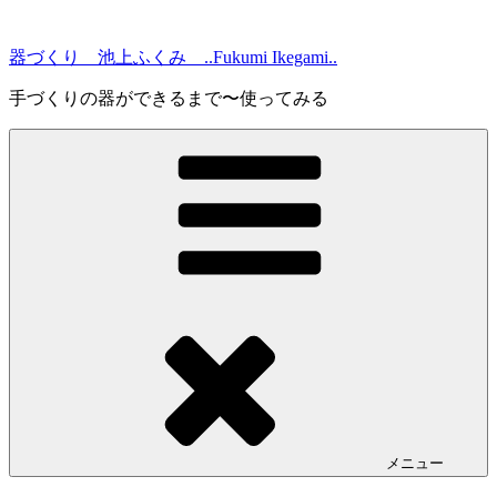
コ
ン
器づくり 池上ふくみ ..Fukumi Ikegami..
テ
ン
手づくりの器ができるまで〜使ってみる
ツ
へ
ス
キ
ッ
プ
メニュー