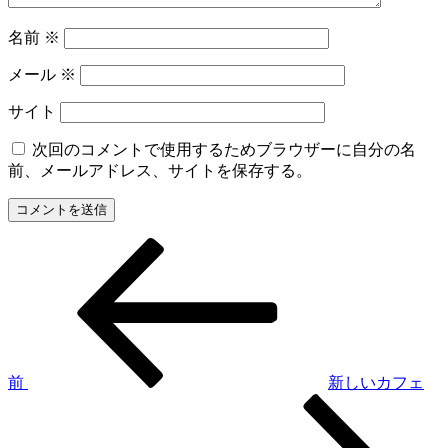
名前
※
メール
※
サイト
次回のコメントで使用するためブラウザーに自分の名
前、メールアドレス、サイトを保存する。
前
投
の
稿
投
稿
ナ
ビ
ゲ
前
新しいカフェ
次
ー
の
シ
投