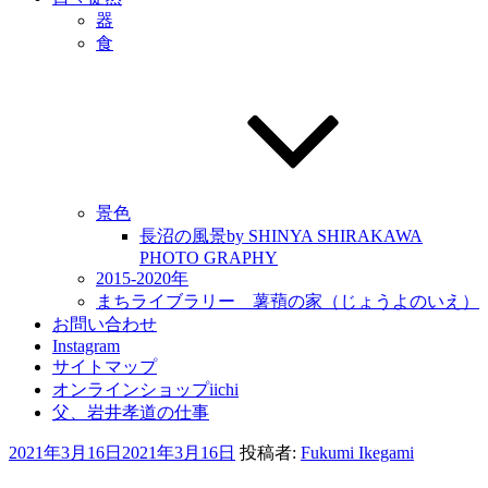
器
食
景色
長沼の風景by SHINYA SHIRAKAWA
PHOTO GRAPHY
2015-2020年
まちライブラリー 薯蕷の家（じょうよのいえ）
お問い合わせ
Instagram
サイトマップ
オンラインショップiichi
父、岩井孝道の仕事
投
2021年3月16日
2021年3月16日
投稿者:
Fukumi Ikegami
稿