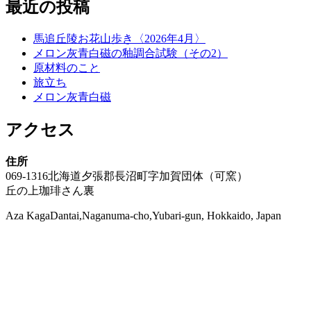
最近の投稿
馬追丘陵お花山歩き〈2026年4月〉
メロン灰青白磁の釉調合試験（その2）
原材料のこと
旅立ち
メロン灰青白磁
アクセス
住所
069-1316北海道夕張郡長沼町字加賀団体（可窯）
丘の上珈琲さん裏
Aza KagaDantai,Naganuma-cho,Yubari-gun, Hokkaido, Japan