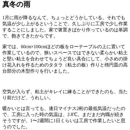
日:
真冬の雨
1月に雨が降るなんて、ちょっとどうかしている。それでも
気温が少し上がるということで、久しぶりに工房で少し作業
することにしました。家で箸置きばかり作っているのは単調
で、飽きてきたからです。
家では、60cm×100cmほどの板をローテーブルの上に置いて
作業しているので、狭いスペースではできない柔らかい粘土
と堅い粘土を合わせてちょうど良い具合にして、小さめの掛
け花入れを作るためのタタラ（粘土の板）作りと楕円皿の高
台部分の木型作りを行いました。
空気が入らず、粘土がキレイに練ることができたのも、当た
り前だけど、うれしい。
暖かいとは言っても、連日マイナス2桁の最低気温だったの
で、工房に入った時の気温は、2.8℃。まだまだ内職が続き
そうですが、1〜2週間に1日くらいは工房で作業したいと思
うのでした。