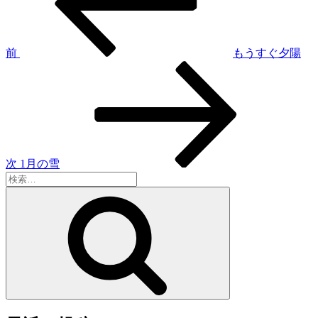
稿
ナ
ビ
ゲ
前
もうすぐ夕陽
次
ー
の
シ
投
稿
ョ
ン
次
1月の雪
検
索:
検
索