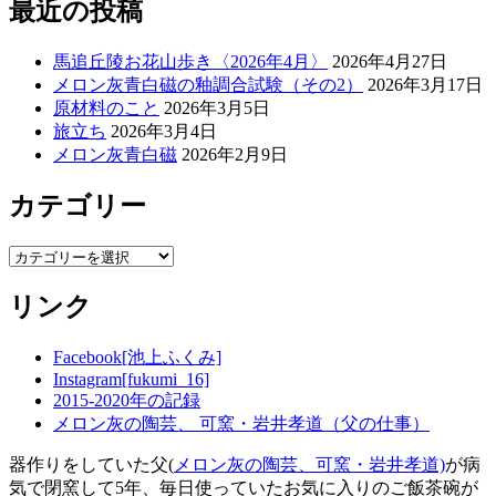
最近の投稿
馬追丘陵お花山歩き〈2026年4月〉
2026年4月27日
メロン灰青白磁の釉調合試験（その2）
2026年3月17日
原材料のこと
2026年3月5日
旅立ち
2026年3月4日
メロン灰青白磁
2026年2月9日
カテゴリー
カ
テ
リンク
ゴ
リ
ー
Facebook[池上ふくみ]
Instagram[fukumi_16]
2015-2020年の記録
メロン灰の陶芸、 可窯・岩井孝道（父の仕事）
器作りをしていた父(
メロン灰の陶芸、可窯・岩井孝道)
が病
気で閉窯して5年、毎日使っていたお気に入りのご飯茶碗が