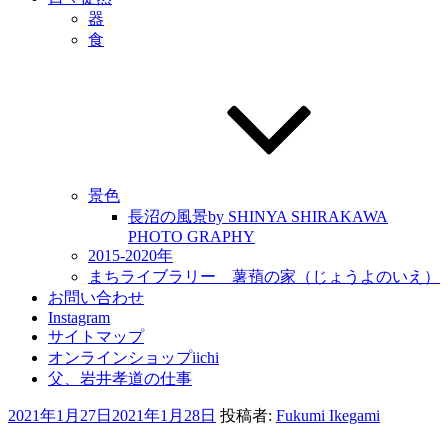
器
食
景色
長沼の風景by SHINYA SHIRAKAWA
PHOTO GRAPHY
2015-2020年
まちライブラリー 薯蕷の家（じょうよのいえ）
お問い合わせ
Instagram
サイトマップ
オンラインショップiichi
父、岩井孝道の仕事
投
2021年1月27日
2021年1月28日
投稿者:
Fukumi Ikegami
稿