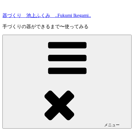
コ
ン
器づくり 池上ふくみ ..Fukumi Ikegami..
テ
ン
手づくりの器ができるまで〜使ってみる
ツ
へ
ス
キ
ッ
プ
メニュー