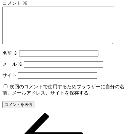
コメント
※
名前
※
メール
※
サイト
次回のコメントで使用するためブラウザーに自分の名
前、メールアドレス、サイトを保存する。
前
投
の
稿
投