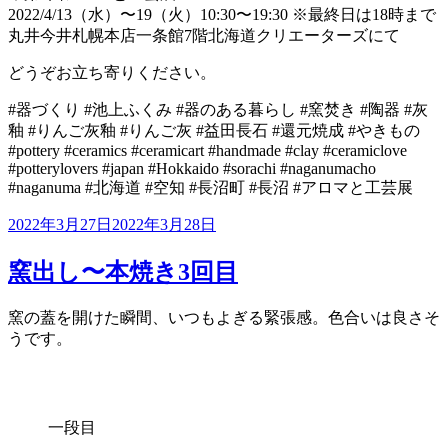
2022/4/13（水）〜19（火）10:30〜19:30 ※最終日は18時まで
丸井今井札幌本店一条館7階北海道クリエーターズにて
どうぞお立ち寄りください。
#器づくり #池上ふくみ #器のある暮らし #窯焚き #陶器 #灰
釉 #りんご灰釉 #りんご灰 #益田長石 #還元焼成 #やきもの
#pottery #ceramics #ceramicart #handmade #clay #ceramiclove
#potterylovers #japan #Hokkaido #sorachi #naganumacho
#naganuma #北海道 #空知 #長沼町 #長沼 #アロマと工芸展
投
2022年3月27日
2022年3月28日
稿
日:
窯出し〜本焼き3回目
窯の蓋を開けた瞬間、いつもよぎる緊張感。色合いは良さそ
うです。
一段目