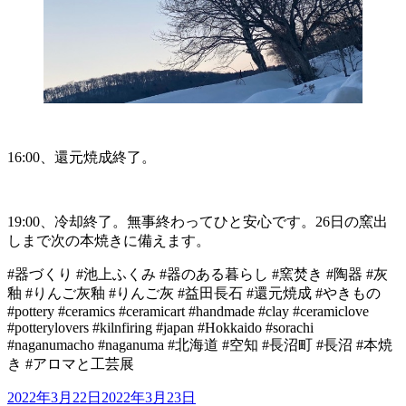
16:00、還元焼成終了。
19:00、冷却終了。無事終わってひと安心です。26日の窯出
しまで次の本焼きに備えます。
#器づくり #池上ふくみ #器のある暮らし #窯焚き #陶器 #灰
釉 #りんご灰釉 #りんご灰 #益田長石 #還元焼成 #やきもの
#pottery #ceramics #ceramicart #handmade #clay #ceramiclove
#potterylovers #kilnfiring #japan #Hokkaido #sorachi
#naganumacho #naganuma #北海道 #空知 #長沼町 #長沼 #本焼
き #アロマと工芸展
投
2022年3月22日
2022年3月23日