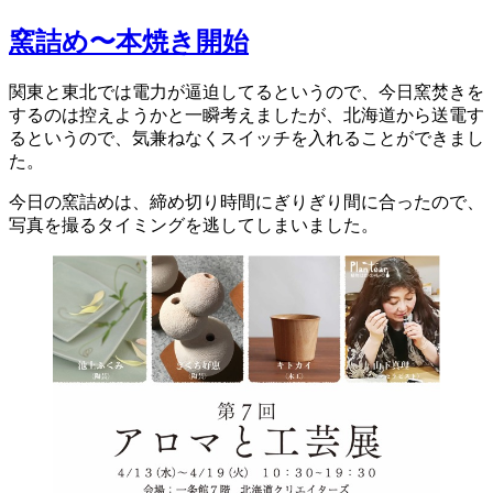
稿
日:
窯詰め〜本焼き開始
関東と東北では電力が逼迫してるというので、今日窯焚きを
するのは控えようかと一瞬考えましたが、北海道から送電す
るというので、気兼ねなくスイッチを入れることができまし
た。
今日の窯詰めは、締め切り時間にぎりぎり間に合ったので、
写真を撮るタイミングを逃してしまいました。