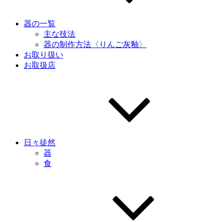
器の一覧
主な技法
器の制作方法〈りんご灰釉〉
お取り扱い
お取扱店
日々徒然
器
食