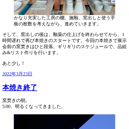
かなり充実した工房の棚。施釉、窯出しと使う手
板の枚数を考えながら、進めていきます。
そして、窯出しの後は、釉薬の仕上げを終わらせてから、1
時間遅れで再び本焼きのスタートです。今回の本焼きで展示
会前の窯焚きはひと段落。ギリギリのスケジュールで、品組
み&リスト作りを行います。
あと少し！
投
2022年3月23日
稿
日:
本焼き終了
窯焚きの朝。
5:00、明るくなってきました。