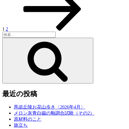
稿
ペ
ペ
ペ
ー
ー
ー
の
ジ
ジ
ジ
ペ
ー
1
2
検
ジ
索:
検
送
索
り
最近の投稿
馬追丘陵お花山歩き〈2026年4月〉
メロン灰青白磁の釉調合試験（その2）
原材料のこと
旅立ち