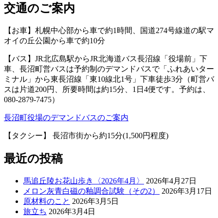
交通のご案内
【お車】札幌中心部から車で約1時間、国道274号線道の駅マ
オイの丘公園から車で約10分
【バス】JR北広島駅からJR北海道バス長沼線「役場前」下
車、長沼町営バスは予約制のデマンドバスで「ふれあいター
ミナル」から東長沼線「東10線北1号」下車徒歩3分（町営バ
スは片道200円、所要時間は約15分、1日4便です。予約は、
080-2879-7475）
長沼町役場のデマンドバスのご案内
【タクシー】 長沼市街から約15分(1,500円程度)
最近の投稿
馬追丘陵お花山歩き〈2026年4月〉
2026年4月27日
メロン灰青白磁の釉調合試験（その2）
2026年3月17日
原材料のこと
2026年3月5日
旅立ち
2026年3月4日