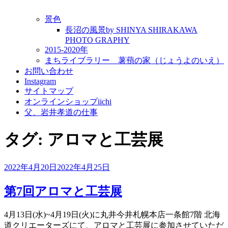
景色
長沼の風景by SHINYA SHIRAKAWA
PHOTO GRAPHY
2015-2020年
まちライブラリー 薯蕷の家（じょうよのいえ）
お問い合わせ
Instagram
サイトマップ
オンラインショップiichi
父、岩井孝道の仕事
タグ:
アロマと工芸展
投
2022年4月20日
2022年4月25日
稿
日:
第7回アロマと工芸展
4月13日(水)~4月19日(火)に丸井今井札幌本店一条館7階 北海
道クリエーターズにて、アロマと工芸展に参加させていただ