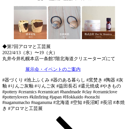
◆第7回アロマと工芸展
2022/4/13（水）〜19（火）
丸井今井札幌本店一条館7階北海道クリエーターズにて
展示会・イベントのご案内
#器づくり #池上ふくみ #器のある暮らし #窯焚き #陶器 #灰
釉 #りんご灰釉 #りんご灰 #益田長石 #還元焼成 #やきもの
#pottery #ceramics #ceramicart #handmade #clay #ceramiclove
#potterylovers #kilnfiring #japan #Hokkaido #sorachi
#naganumacho #naganuma #北海道 #空知 #長沼町 #長沼 #本焼
き #アロマと工芸展
固
固
次
投
定
定
の