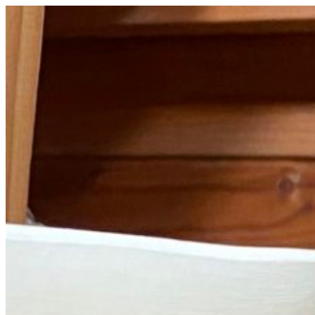
コ
ン
テ
ン
ツ
へ
ス
キ
ッ
プ