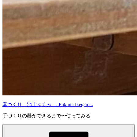
器づくり 池上ふくみ ..Fukumi Ikegami..
手づくりの器ができるまで〜使ってみる