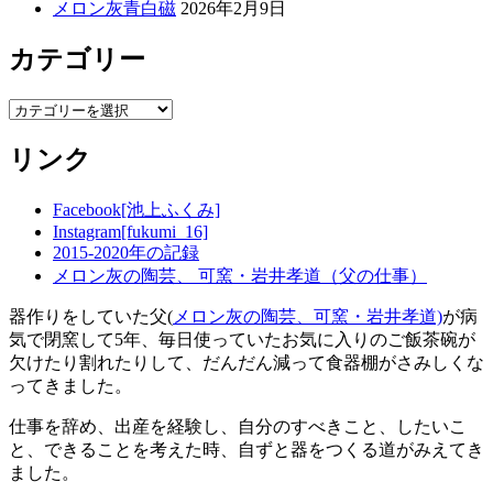
メロン灰青白磁
2026年2月9日
カテゴリー
カ
テ
リンク
ゴ
リ
ー
Facebook[池上ふくみ]
Instagram[fukumi_16]
2015-2020年の記録
メロン灰の陶芸、 可窯・岩井孝道（父の仕事）
器作りをしていた父(
メロン灰の陶芸、可窯・岩井孝道)
が病
気で閉窯して5年、毎日使っていたお気に入りのご飯茶碗が
欠けたり割れたりして、だんだん減って食器棚がさみしくな
ってきました。
仕事を辞め、出産を経験し、自分のすべきこと、したいこ
と、できることを考えた時、自ずと器をつくる道がみえてき
ました。