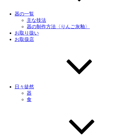
器の一覧
主な技法
器の制作方法〈りんご灰釉〉
お取り扱い
お取扱店
日々徒然
器
食