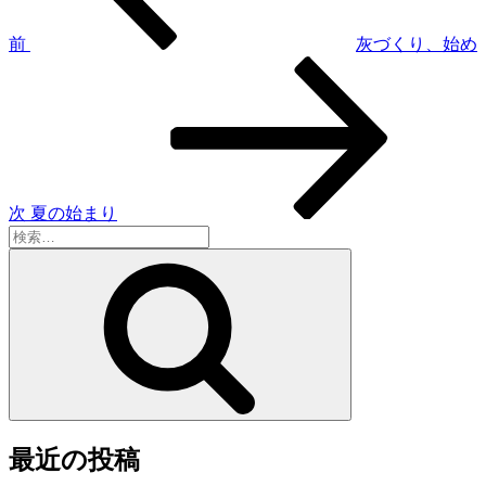
ビ
ゲ
前
灰づくり、始め
次
ー
の
シ
投
稿
ョ
ン
次
夏の始まり
検
索:
検
索
最近の投稿