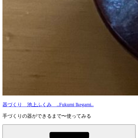
器づくり 池上ふくみ ..Fukumi Ikegami..
手づくりの器ができるまで〜使ってみる