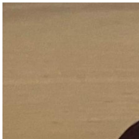
コ
ン
テ
ン
ツ
へ
ス
キ
ッ
プ