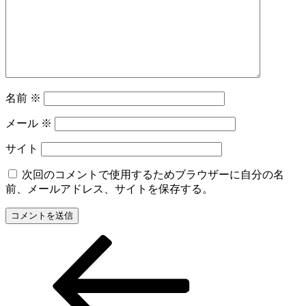
名前
※
メール
※
サイト
次回のコメントで使用するためブラウザーに自分の名
前、メールアドレス、サイトを保存する。
前
投
の
稿
投
稿
ナ