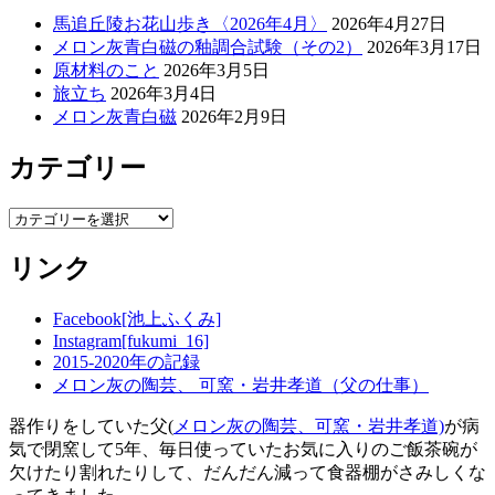
馬追丘陵お花山歩き〈2026年4月〉
2026年4月27日
メロン灰青白磁の釉調合試験（その2）
2026年3月17日
原材料のこと
2026年3月5日
旅立ち
2026年3月4日
メロン灰青白磁
2026年2月9日
カテゴリー
カ
テ
リンク
ゴ
リ
ー
Facebook[池上ふくみ]
Instagram[fukumi_16]
2015-2020年の記録
メロン灰の陶芸、 可窯・岩井孝道（父の仕事）
器作りをしていた父(
メロン灰の陶芸、可窯・岩井孝道)
が病
気で閉窯して5年、毎日使っていたお気に入りのご飯茶碗が
欠けたり割れたりして、だんだん減って食器棚がさみしくな