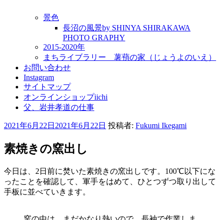
景色
長沼の風景by SHINYA SHIRAKAWA
PHOTO GRAPHY
2015-2020年
まちライブラリー 薯蕷の家（じょうよのいえ）
お問い合わせ
Instagram
サイトマップ
オンラインショップiichi
父、岩井孝道の仕事
投
2021年6月22日
2021年6月22日
投稿者:
Fukumi Ikegami
稿
日:
素焼きの窯出し
今日は、2日前に焚いた素焼きの窯出しです。100℃以下にな
ったことを確認して、軍手をはめて、ひとつずつ取り出して
手板に並べていきます。
窯の中は、まだかなり熱いので、長袖で作業しま