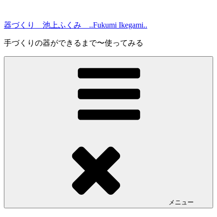
コ
ン
器づくり 池上ふくみ ..Fukumi Ikegami..
テ
ン
手づくりの器ができるまで〜使ってみる
ツ
へ
ス
キ
ッ
プ
メニュー