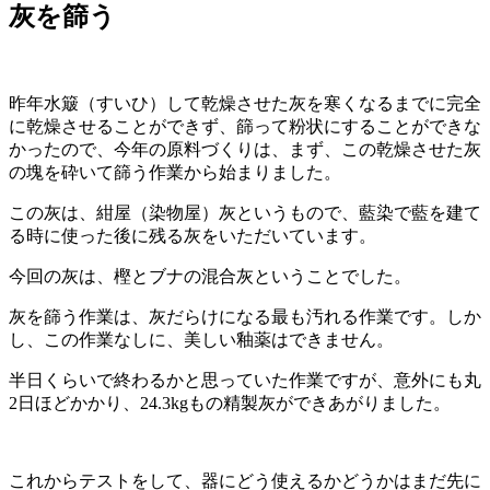
日:
灰を篩う
昨年水簸（すいひ）して乾燥させた灰を寒くなるまでに完全
に乾燥させることができず、篩って粉状にすることができな
かったので、今年の原料づくりは、まず、この乾燥させた灰
の塊を砕いて篩う作業から始まりました。
この灰は、紺屋（染物屋）灰というもので、藍染で藍を建て
る時に使った後に残る灰をいただいています。
今回の灰は、樫とブナの混合灰ということでした。
灰を篩う作業は、灰だらけになる最も汚れる作業です。しか
し、この作業なしに、美しい釉薬はできません。
半日くらいで終わるかと思っていた作業ですが、意外にも丸
2日ほどかかり、24.3kgもの精製灰ができあがりました。
これからテストをして、器にどう使えるかどうかはまだ先に