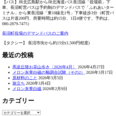
【バス】JR北広島駅からJR北海道バス長沼線「役場前」下
車、長沼町営バスは予約制のデマンドバスで「ふれあいター
ミナル」から東長沼線「東10線北1号」下車徒歩3分（町営バ
スは片道200円、所要時間は約15分、1日4便です。予約は、
080-2879-7475）
長沼町役場のデマンドバスのご案内
【タクシー】 長沼市街から約15分(1,500円程度)
最近の投稿
馬追丘陵お花山歩き〈2026年4月〉
2026年4月27日
メロン灰青白磁の釉調合試験（その2）
2026年3月17日
原材料のこと
2026年3月5日
旅立ち
2026年3月4日
メロン灰青白磁
2026年2月9日
カテゴリー
カ