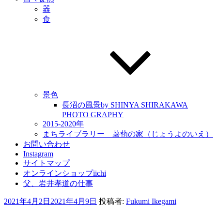
器
食
景色
長沼の風景by SHINYA SHIRAKAWA
PHOTO GRAPHY
2015-2020年
まちライブラリー 薯蕷の家（じょうよのいえ）
お問い合わせ
Instagram
サイトマップ
オンラインショップiichi
父、岩井孝道の仕事
投
2021年4月2日
2021年4月9日
投稿者:
Fukumi Ikegami
稿