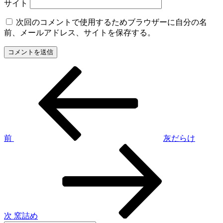
サイト
次回のコメントで使用するためブラウザーに自分の名
前、メールアドレス、サイトを保存する。
前
投
の
稿
投
稿
ナ
ビ
ゲ
前
灰だらけ
次
ー
の
シ
投
稿
ョ
ン
次
窯詰め