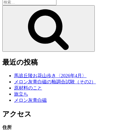
検
索:
検
索
最近の投稿
馬追丘陵お花山歩き〈2026年4月〉
メロン灰青白磁の釉調合試験（その2）
原材料のこと
旅立ち
メロン灰青白磁
アクセス
住所