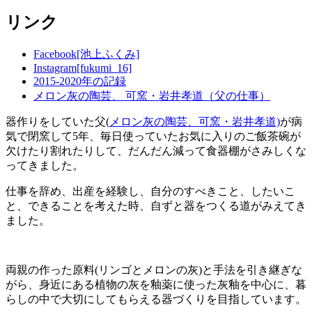
テ
リンク
ゴ
リ
ー
Facebook[池上ふくみ]
Instagram[fukumi_16]
2015-2020年の記録
メロン灰の陶芸、 可窯・岩井孝道（父の仕事）
器作りをしていた父(
メロン灰の陶芸、可窯・岩井孝道)
が病
気で閉窯して5年、毎日使っていたお気に入りのご飯茶碗が
欠けたり割れたりして、だんだん減って食器棚がさみしくな
ってきました。
仕事を辞め、出産を経験し、自分のすべきこと、したいこ
と、できることを考えた時、自ずと器をつくる道がみえてき
ました。
両親の作った原料(リンゴとメロンの灰)と手法を引き継ぎな
がら、身近にある植物の灰を釉薬に使った灰釉を中心に、暮
らしの中で大切にしてもらえる器づくりを目指しています。