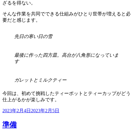
ざるを得ない。
そんな作業を共同でできる仕組みがひとり世帯が増えると必
要だと感じます。
先日の寒い日の雪
最後に作った四方皿。高台が八角形になっていま
す
ガレットとミルクティー
今回は、初めて挑戦したティーポットとティーカップがどう
仕上がるかが楽しみです。
投
2023年2月4日
2023年2月5日
稿
日:
準備