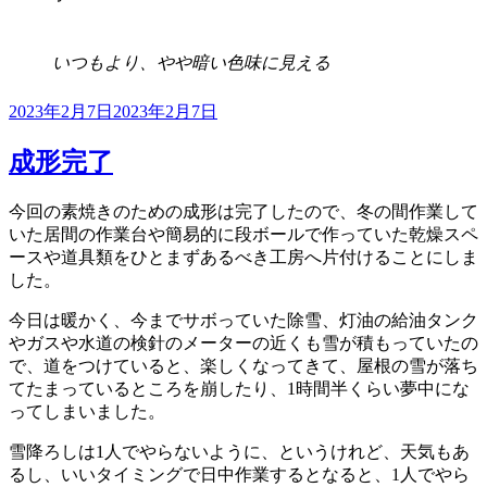
いつもより、やや暗い色味に見える
投
2023年2月7日
2023年2月7日
稿
日:
成形完了
今回の素焼きのための成形は完了したので、冬の間作業して
いた居間の作業台や簡易的に段ボールで作っていた乾燥スペ
ースや道具類をひとまずあるべき工房へ片付けることにしま
した。
今日は暖かく、今までサボっていた除雪、灯油の給油タンク
やガスや水道の検針のメーターの近くも雪が積もっていたの
で、道をつけていると、楽しくなってきて、屋根の雪が落ち
てたまっているところを崩したり、1時間半くらい夢中にな
ってしまいました。
雪降ろしは1人でやらないように、というけれど、天気もあ
るし、いいタイミングで日中作業するとなると、1人でやら