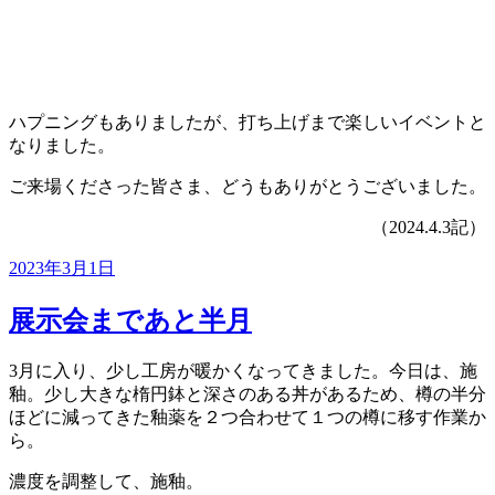
ハプニングもありましたが、打ち上げまで楽しいイベントと
なりました。
ご来場くださった皆さま、どうもありがとうございました。
（2024.4.3記）
投
2023年3月1日
稿
日:
展示会まであと半月
3月に入り、少し工房が暖かくなってきました。今日は、施
釉。少し大きな楕円鉢と深さのある丼があるため、樽の半分
ほどに減ってきた釉薬を２つ合わせて１つの樽に移す作業か
ら。
濃度を調整して、施釉。