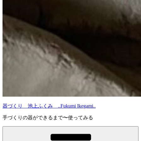
器づくり 池上ふくみ ..Fukumi Ikegami..
手づくりの器ができるまで〜使ってみる