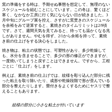
窯の準備をする時は、予期せぬ事態を想定して、無理のない
スケジュールを組むことにしています。この冬は、驚くほど
寒く、なかなか工房に行く気にならない日が続きました。3
月中旬にグループ展を控え、さすがに窯焚きのスケジュール
を余裕をみて逆算すると、素焼きのタイムリミットは2/9頃
です。さて、週間天気を見てみると、待っても温かくなる兆
しがありません。やむを得ず、2/1から余裕を持って、素焼
き前の仕上げをする決心をしました。
焼き物は、粘土の状態では、可塑性があり、多少乾燥して
も、水分を含ませることで、多少の形の修正ができますが、
一度焼いてしまうと戻すことはできません。ですから、工程
ごとに「仕上げ」をします。
例えば、素焼き前の仕上げでは、紋様を彫り込んだ部分に残
った粘土を取り除いたり、成形や乾燥段階で形が歪んでいる
部分を整えたりします。畳付きをよくするためにヤスリで整
えることもあります。
紋様の部分に小さな粘土が付いています