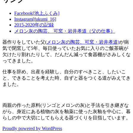
リ
ー
Facebook[池上ふくみ]
Instagram[fukumi_16]
2015-2020年の記録
メロン灰の陶芸、 可窯・岩井孝道（父の仕事）
器作りをしていた父(
メロン灰の陶芸、可窯・岩井孝道)
が病
気で閉窯して5年、毎日使っていたお気に入りのご飯茶碗が
欠けたり割れたりして、だんだん減って食器棚がさみしくな
ってきました。
仕事を辞め、出産を経験し、自分のすべきこと、したいこ
と、できることを考えた時、自ずと器をつくる道がみえてき
ました。
両親の作った原料(リンゴとメロンの灰)と手法を引き継ぎな
がら、身近にある植物の灰を釉薬に使った灰釉を中心に、暮
らしの中で大切にしてもらえる器づくりを目指しています。
Proudly powered by WordPress