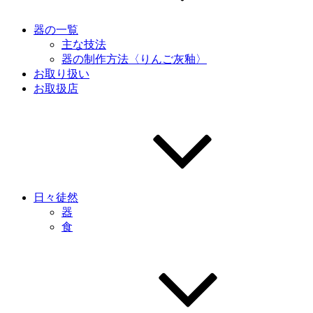
器の一覧
主な技法
器の制作方法〈りんご灰釉〉
お取り扱い
お取扱店
日々徒然
器
食