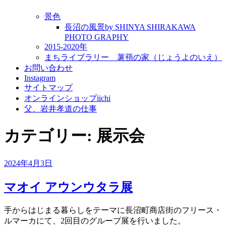
景色
長沼の風景by SHINYA SHIRAKAWA
PHOTO GRAPHY
2015-2020年
まちライブラリー 薯蕷の家（じょうよのいえ）
お問い合わせ
Instagram
サイトマップ
オンラインショップiichi
父、岩井孝道の仕事
カテゴリー:
展示会
投
2024年4月3日
稿
日:
マオイ アウンウタラ展
手からはじまる暮らしをテーマに長沼町商店街のフリース・
ルマーカにて、2回目のグループ展を行いました。