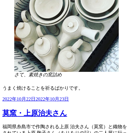
さて、素焼きの窯詰め
うまく焼けることを祈るばかりです。
投
2022年10月22日
2022年10月23日
稿
日:
莫窯・上原治夫さん
福岡県糸島市で作陶される上原 治夫さん（莫窯）と織物を
されている上原 敬子さん（をりをりの記）の二人展に行っ