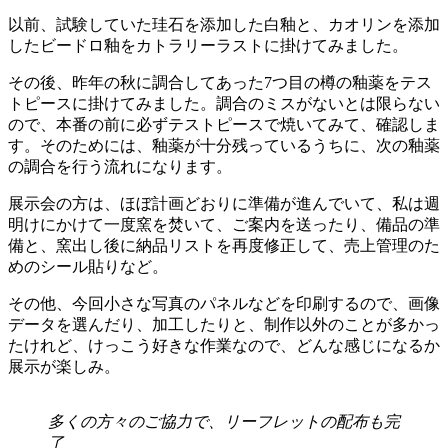
以前、試験していた珪石を添加した白釉と、カオリンを添加
したビードロ釉をカトラリーラストに掛けてみました。
その後、昨年の秋に調合してあった7つ目の樽の釉薬をテス
トピースに掛けてみました。調合のミスがないとは限らない
ので、本番の前に必ずテストピースで焼いてみて、確認しま
す。そのためには、釉薬が十分残っているうちに、次の釉薬
の調合を行う流れになります。
展示会の方は、ほぼ計画どおりに準備が進んでいて、私は週
明けにかけて一度窯を焚いて、ご案内を送ったり、備品の準
備と、窯出し後に納品リストを再度修正して、売上管理のた
めのシール貼りなど。
その他、今回小さな写真のパネルなどを印刷するので、画像
データを選んだり、加工したりと、制作以外のことが多かっ
たけれど、けっこう好きな作業なので、どんな感じになるか
展示が楽しみ。
多くの方々のご協力で、リーフレットの配布も完
了