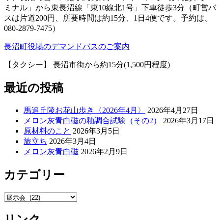
ミナル」から東長沼線「東10線北1号」下車徒歩3分（町営バ
スは片道200円、所要時間は約15分、1日4便です。予約は、
080-2879-7475）
長沼町役場のデマンドバスのご案内
【タクシー】 長沼市街から約15分(1,500円程度)
最近の投稿
馬追丘陵お花山歩き〈2026年4月〉
2026年4月27日
メロン灰青白磁の釉調合試験（その2）
2026年3月17日
原材料のこと
2026年3月5日
旅立ち
2026年3月4日
メロン灰青白磁
2026年2月9日
カテゴリー
カ
テ
リンク
ゴ