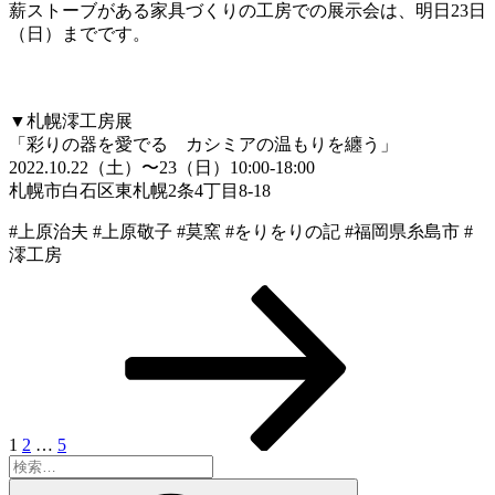
薪ストーブがある家具づくりの工房での展示会は、明日23日
（日）までです。
▼札幌澪工房展
「彩りの器を愛でる カシミアの温もりを纏う」
2022.10.22（土）〜23（日）10:00-18:00
札幌市白石区東札幌2条4丁目8-18
#上原治夫 #上原敬子 #莫窯 #をりをりの記 #福岡県糸島市 #
澪工房
固
固
固
次
投
定
定
定
の
稿
ペ
ペ
ペ
ペ
ー
ー
ー
ー
の
ジ
ジ
ジ
ジ
ペ
ー
1
2
…
5
検
ジ
索:
検