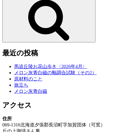
送
索
り
最近の投稿
馬追丘陵お花山歩き〈2026年4月〉
メロン灰青白磁の釉調合試験（その2）
原材料のこと
旅立ち
メロン灰青白磁
アクセス
住所
069-1316北海道夕張郡長沼町字加賀団体（可窯）
丘の上珈琲さん裏