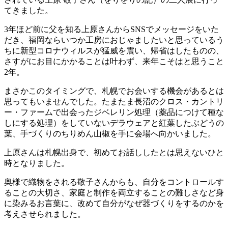
てきました。
3年ほど前に父を知る上原さんからSNSでメッセージをいた
だき、福岡ならいつか工房におじゃましたいと思っているう
ちに新型コロナウィルスが猛威を震い、帰省はしたものの、
さすがにお目にかかることは叶わず、来年こそはと思うこと
2年。
まさかこのタイミングで、札幌でお会いする機会があるとは
思ってもいませんでした。たまたま長沼のクロス・カントリ
ー・ファームで出会ったジベレリン処理（薬品につけて種な
しにする処理）をしていないデラウェアと紅葉したぶどうの
葉、手づくりのちりめん山椒を手に会場へ向かいました。
上原さんは札幌出身で、初めてお話ししたとは思えないひと
時となりました。
奥様で織物をされる敬子さんからも、自分をコントロールす
ることの大切さ、家庭と制作を両立することの難しさなど身
に染みるお言葉に、改めて自分がなぜ器づくりをするのかを
考えさせられました。