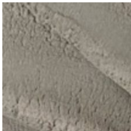
コ
ン
テ
ン
ツ
へ
ス
キ
ッ
プ