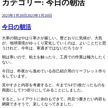
カテゴリー:
今日の朝活
投
2023年1月20日
2023年1月20日
稿
日:
今日の朝活
大寒の朝はやはり寒さが厳しい。暦どおりに気候が、大気
が、地球環境がゆっくり変化していくのは、よいことだと思
うけれど、今年は、寒過ぎではないだろうか？
朝は寒いので、粘土を触ったり、工房での作業は極力したく
ない..
今日は、昨夜から進めている自己紹介用のリーフレット作り
をしています。
見やすさと内容を考慮すると、今までA4で1枚だったものを
両面にして3つ折りにしてみることにしました。
すると、レイアウトに余白もできて、尚且つ書きたい内容も
網羅できそうで、楽しくなってきました。