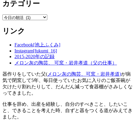
カテゴリー
カ
テ
リンク
ゴ
リ
ー
Facebook[池上ふくみ]
Instagram[fukumi_16]
2015-2020年の記録
メロン灰の陶芸、 可窯・岩井孝道（父の仕事）
器作りをしていた父(
メロン灰の陶芸、可窯・岩井孝道)
が病
気で閉窯して5年、毎日使っていたお気に入りのご飯茶碗が
欠けたり割れたりして、だんだん減って食器棚がさみしくな
ってきました。
仕事を辞め、出産を経験し、自分のすべきこと、したいこ
と、できることを考えた時、自ずと器をつくる道がみえてき
ました。