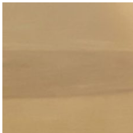
コ
ン
テ
ン
ツ
へ
ス
キ
ッ
プ