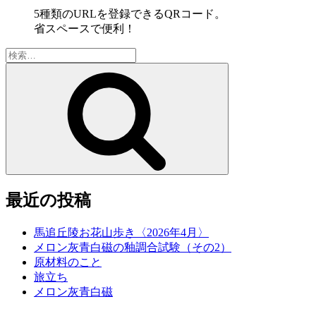
5種類のURLを登録できるQRコード。
省スペースで便利！
検
索:
検
索
最近の投稿
馬追丘陵お花山歩き〈2026年4月〉
メロン灰青白磁の釉調合試験（その2）
原材料のこと
旅立ち
メロン灰青白磁