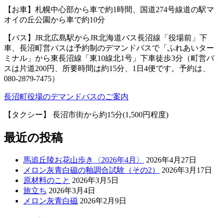
【お車】札幌中心部から車で約1時間、国道274号線道の駅マ
オイの丘公園から車で約10分
【バス】JR北広島駅からJR北海道バス長沼線「役場前」下
車、長沼町営バスは予約制のデマンドバスで「ふれあいター
ミナル」から東長沼線「東10線北1号」下車徒歩3分（町営バ
スは片道200円、所要時間は約15分、1日4便です。予約は、
080-2879-7475）
長沼町役場のデマンドバスのご案内
【タクシー】 長沼市街から約15分(1,500円程度)
最近の投稿
馬追丘陵お花山歩き〈2026年4月〉
2026年4月27日
メロン灰青白磁の釉調合試験（その2）
2026年3月17日
原材料のこと
2026年3月5日
旅立ち
2026年3月4日
メロン灰青白磁
2026年2月9日