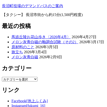
長沼町役場のデマンドバスのご案内
【タクシー】 長沼市街から約15分(1,500円程度)
最近の投稿
馬追丘陵お花山歩き〈2026年4月〉
2026年4月27日
メロン灰青白磁の釉調合試験（その2）
2026年3月17日
原材料のこと
2026年3月5日
旅立ち
2026年3月4日
メロン灰青白磁
2026年2月9日
カテゴリー
カ
テ
リンク
ゴ
リ
ー
Facebook[池上ふくみ]
Instagram[fukumi_16]