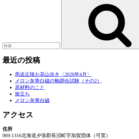
検
索:
最近の投稿
馬追丘陵お花山歩き〈2026年4月〉
メロン灰青白磁の釉調合試験（その2）
原材料のこと
旅立ち
メロン灰青白磁
アクセス
住所
069-1316北海道夕張郡長沼町字加賀団体（可窯）