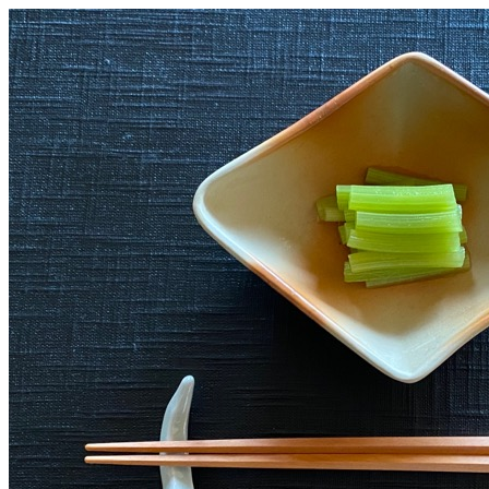
コ
ン
テ
ン
ツ
へ
ス
キ
ッ
プ