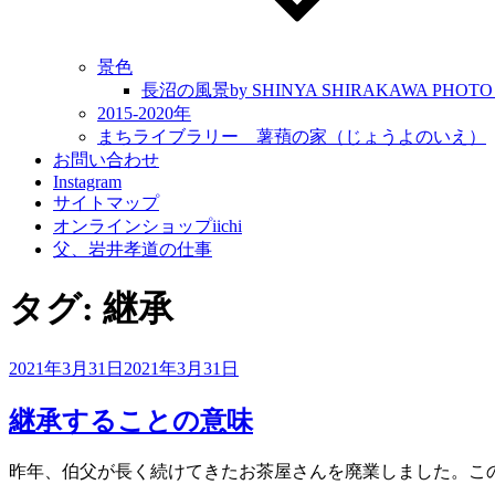
景色
長沼の風景by SHINYA SHIRAKAWA PHOTO
2015-2020年
まちライブラリー 薯蕷の家（じょうよのいえ）
お問い合わせ
Instagram
サイトマップ
オンラインショップiichi
父、岩井孝道の仕事
タグ:
継承
投
2021年3月31日
2021年3月31日
稿
日:
継承することの意味
昨年、伯父が長く続けてきたお茶屋さんを廃業しました。こ