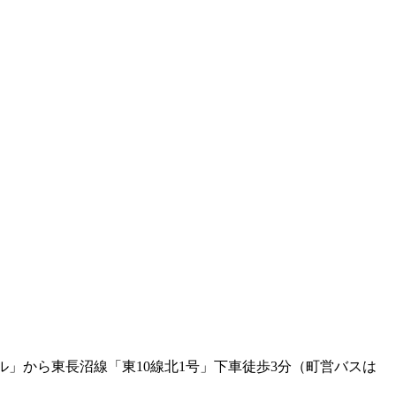
」から東長沼線「東10線北1号」下車徒歩3分（町営バスは