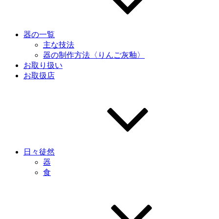
器の一覧
主な技法
器の制作方法〈りんご灰釉〉
お取り扱い
お取扱店
日々徒然
器
食