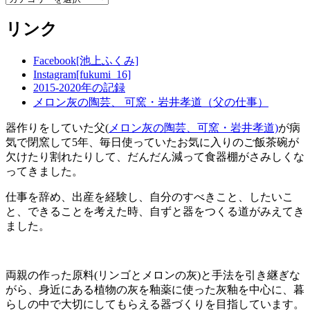
テ
リンク
ゴ
リ
ー
Facebook[池上ふくみ]
Instagram[fukumi_16]
2015-2020年の記録
メロン灰の陶芸、 可窯・岩井孝道（父の仕事）
器作りをしていた父(
メロン灰の陶芸、可窯・岩井孝道)
が病
気で閉窯して5年、毎日使っていたお気に入りのご飯茶碗が
欠けたり割れたりして、だんだん減って食器棚がさみしくな
ってきました。
仕事を辞め、出産を経験し、自分のすべきこと、したいこ
と、できることを考えた時、自ずと器をつくる道がみえてき
ました。
両親の作った原料(リンゴとメロンの灰)と手法を引き継ぎな
がら、身近にある植物の灰を釉薬に使った灰釉を中心に、暮
らしの中で大切にしてもらえる器づくりを目指しています。