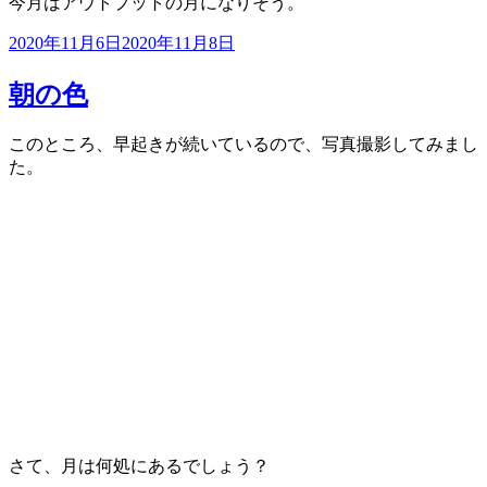
今月はアウトプットの月になりそう。
投
2020年11月6日
2020年11月8日
稿
日:
朝の色
このところ、早起きが続いているので、写真撮影してみまし
た。
さて、月は何処にあるでしょう？