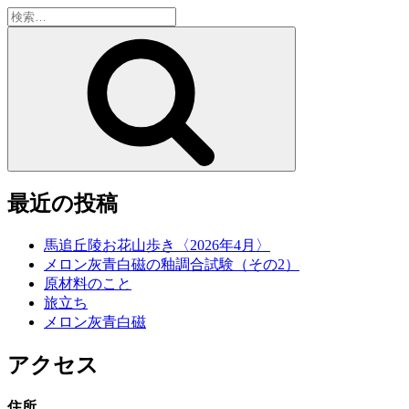
検
索:
検
索
最近の投稿
馬追丘陵お花山歩き〈2026年4月〉
メロン灰青白磁の釉調合試験（その2）
原材料のこと
旅立ち
メロン灰青白磁
アクセス
住所