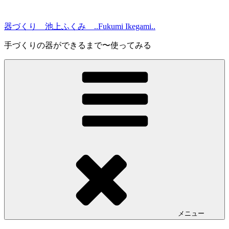
コ
ン
器づくり 池上ふくみ ..Fukumi Ikegami..
テ
ン
手づくりの器ができるまで〜使ってみる
ツ
へ
ス
キ
ッ
プ
メニュー