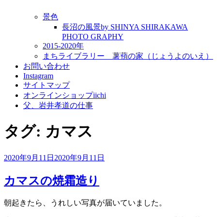
景色
長沼の風景by SHINYA SHIRAKAWA
PHOTO GRAPHY
2015-2020年
まちライブラリー 薯蕷の家（じょうよのいえ）
お問い合わせ
Instagram
サイトマップ
オンラインショップiichi
父、岩井孝道の仕事
タグ:
カマス
投
2020年9月11日
2020年9月11日
稿
日:
カマスの焼霜造り
朝起きたら、うれしい写真が届いていました。