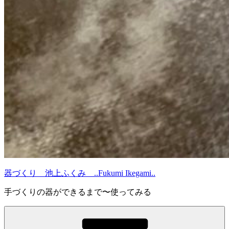
器づくり 池上ふくみ ..Fukumi Ikegami..
手づくりの器ができるまで〜使ってみる