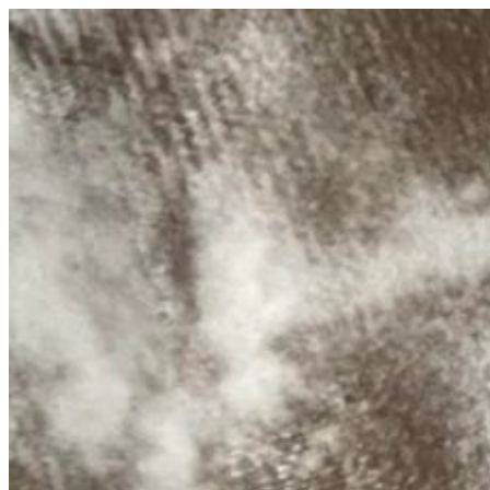
コ
ン
テ
ン
ツ
へ
ス
キ
ッ
プ