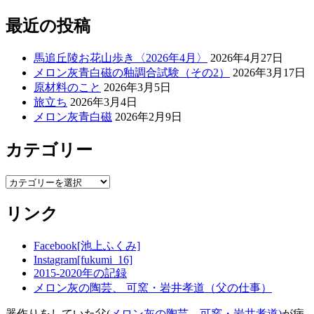
最近の投稿
馬追丘陵お花山歩き〈2026年4月〉
2026年4月27日
メロン灰青白磁の釉調合試験（その2）
2026年3月17日
原材料のこと
2026年3月5日
旅立ち
2026年3月4日
メロン灰青白磁
2026年2月9日
カテゴリー
カ
テ
リンク
ゴ
リ
ー
Facebook[池上ふくみ]
Instagram[fukumi_16]
2015-2020年の記録
メロン灰の陶芸、 可窯・岩井孝道（父の仕事）
器作りをしていた父(
メロン灰の陶芸、可窯・岩井孝道)
が病