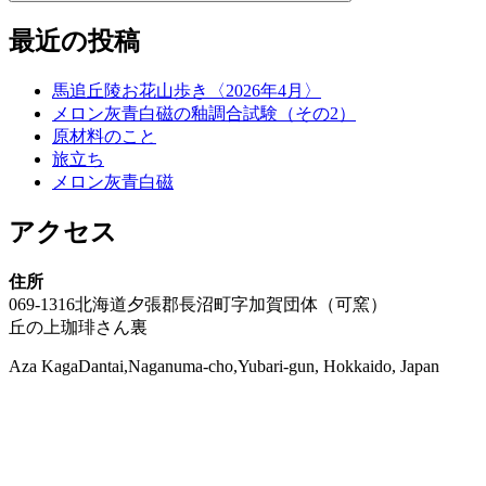
最近の投稿
馬追丘陵お花山歩き〈2026年4月〉
メロン灰青白磁の釉調合試験（その2）
原材料のこと
旅立ち
メロン灰青白磁
アクセス
住所
069-1316北海道夕張郡長沼町字加賀団体（可窯）
丘の上珈琲さん裏
Aza KagaDantai,Naganuma-cho,Yubari-gun, Hokkaido, Japan