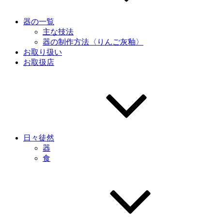
器の一覧
主な技法
器の制作方法〈りんご灰釉〉
お取り扱い
お取扱店
日々徒然
器
食