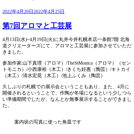
投
2022年4月20日
2022年4月25日
稿
日:
第7回アロマと工芸展
4月13日(水)~4月19日(火)に丸井今井札幌本店一条館7階 北海
道クリエーターズにて、アロマと工芸展に参加させていただ
きました。
参加作家:山下真理（アロマ）/TheStMonica（アロマ）（セン
トモニカ）/小西康裕（木工）/きくち好惠（陶芸）/キトカイ
（木工）/清水宏晃（木工）/池上ふくみ（陶芸）
久しぶりの札幌での展示会ということもあり、また、4月に
開催されるということで、作陶が冬場になるという少しつら
い準備期間でしたが、なんとか無事展示することができまし
た。
案内状の写真に使った角皿です