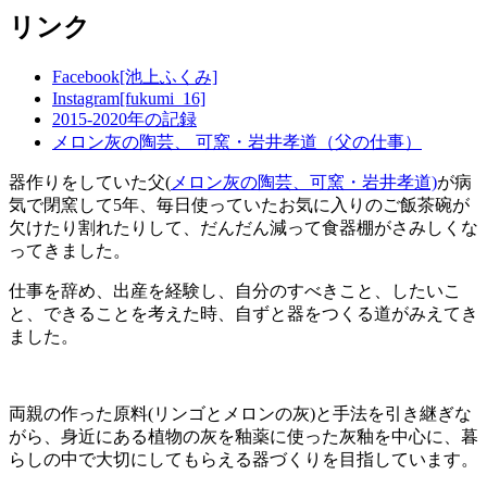
リンク
ゴ
リ
ー
Facebook[池上ふくみ]
Instagram[fukumi_16]
2015-2020年の記録
メロン灰の陶芸、 可窯・岩井孝道（父の仕事）
器作りをしていた父(
メロン灰の陶芸、可窯・岩井孝道)
が病
気で閉窯して5年、毎日使っていたお気に入りのご飯茶碗が
欠けたり割れたりして、だんだん減って食器棚がさみしくな
ってきました。
仕事を辞め、出産を経験し、自分のすべきこと、したいこ
と、できることを考えた時、自ずと器をつくる道がみえてき
ました。
両親の作った原料(リンゴとメロンの灰)と手法を引き継ぎな
がら、身近にある植物の灰を釉薬に使った灰釉を中心に、暮
らしの中で大切にしてもらえる器づくりを目指しています。