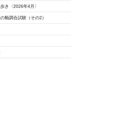
歩き〈2026年4月〉
の釉調合試験（その2）
磁