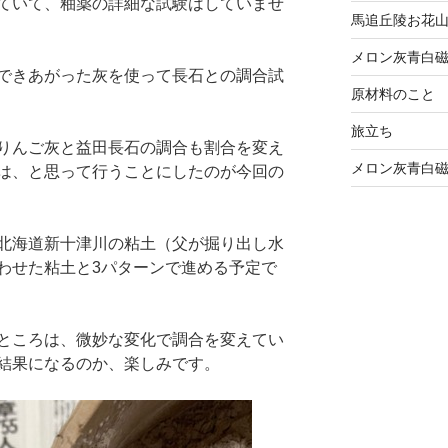
ていて、釉薬の詳細な試験はしていませ
馬追丘陵お花山
メロン灰青白磁
できあがった灰を使って長石との調合試
原材料のこと
旅立ち
りんご灰と益田長石の調合も割合を変え
メロン灰青白
は、と思って行うことにしたのが今回の
北海道新十津川の粘土（父が掘り出し水
わせた粘土と3パターンで進める予定で
ところは、微妙な変化で調合を変えてい
結果になるのか、楽しみです。