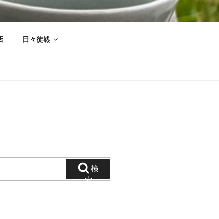
I..
店
日々徒然
検
索