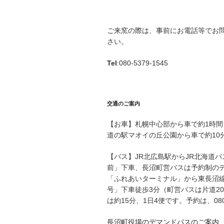
ご来窯の際は、事前にお電話等でお
さい。
Tel
:080-5379-1545
交通のご案内
【お車】札幌中心部から車で約1時間
道の駅マオイの丘公園から車で約10
【バス】JR北広島駅からJR北海道
前」下車、長沼町営バスは予約制の
「ふれあいターミナル」から東長沼線
号」下車徒歩3分（町営バスは片道2
は約15分、1日4便です。予約は、080-2
長沼町役場のデマンドバスのご案内