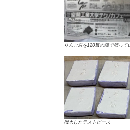
りんご灰を120目の篩で篩って
撥水したテストピース