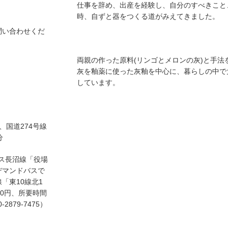
仕事を辞め、出産を経験し、自分のすべきこと
時、自ずと器をつくる道がみえてきました。
問い合わせくだ
両親の作った原料(リンゴとメロンの灰)と手
灰を釉薬に使った灰釉を中心に、暮らしの中で
しています。
、国道274号線
分
バス長沼線「役場
デマンドバスで
「東10線北1
00円、所要時間
879-7475）