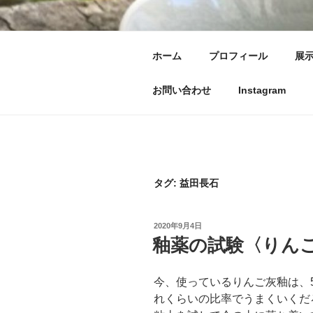
コ
ン
テ
器づくり 池上ふ
ホーム
プロフィール
展
ン
手づくりの器ができるまで〜使
ツ
お問い合わせ
Instagram
へ
ス
キ
ッ
プ
タグ:
益田長石
投
2020年9月4日
稿
釉薬の試験〈りん
日:
今、使っているりんご灰釉は、
れくらいの比率でうまくいくだ