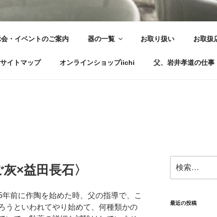
くみ ..FUKUMI IKEGAM
示会・イベントのご案内
器の一覧
お取り扱い
お取扱
ってみる
サイトマップ
オンラインショップiichi
父、岩井孝道の仕事
検
ご灰×益田長石〉
索:
5年前に作陶を始めた時、父の指導で、こ
最近の投稿
ろうといわれてやり始めて、何種類かの