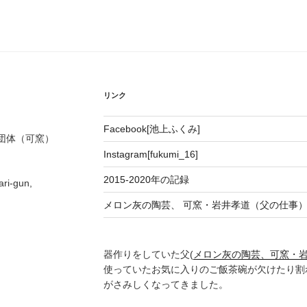
リンク
Facebook[池上ふくみ]
賀団体（可窯）
Instagram[fukumi_16]
2015-2020年の記録
ri-gun,
メロン灰の陶芸、 可窯・岩井孝道（父の仕事
器作りをしていた父(
メロン灰の陶芸、可窯・岩
使っていたお気に入りのご飯茶碗が欠けたり割
がさみしくなってきました。