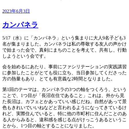
投
2023年6月3日
稿
日:
カンパネラ
5/17（水）に「カンパネラ」という集まりに大人9名子ども3
名が集まりました。カンパネラは私の尊敬する友人の声かけ
で始まった会で、真剣にまちのことを考えて、共有し、行動
しようという会です。
会を始めるにあたり、事前にファシリテーションの実践講習
に参加したことがとても役に立ち、当日参加してくださった
方の熱量もあり、とても有意義な2時間となりました。
第1回のテーマは、カンパネラの3つの軸をつくろう、という
ことで、1つ目が「長沼在住であること」これは、外から見
た長沼は、カフェとかあっていい感じだね、自然があって景
色もきれいでいいねなどと言われるようになってきているけ
れど、実際住んでいると、特に他の市町村に住んだことのあ
る人からみると、違和感を感じる点がけっこうあるというこ
とから、1つ目の軸とすることになりました。