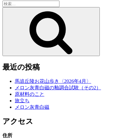
検
索:
検
索
最近の投稿
馬追丘陵お花山歩き〈2026年4月〉
メロン灰青白磁の釉調合試験（その2）
原材料のこと
旅立ち
メロン灰青白磁
アクセス
住所