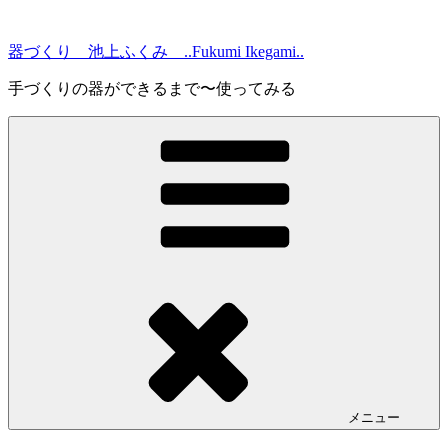
コ
ン
器づくり 池上ふくみ ..Fukumi Ikegami..
テ
ン
手づくりの器ができるまで〜使ってみる
ツ
へ
ス
キ
ッ
プ
メニュー