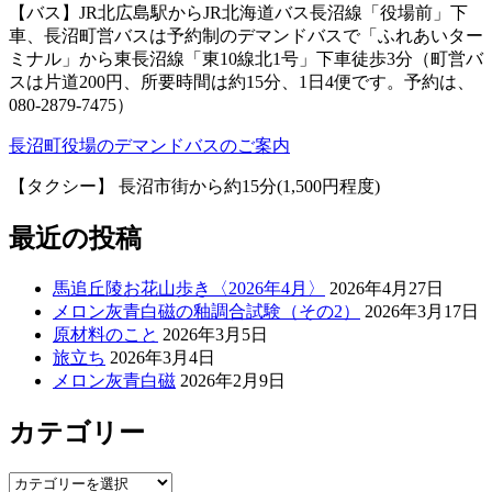
【バス】JR北広島駅からJR北海道バス長沼線「役場前」下
車、長沼町営バスは予約制のデマンドバスで「ふれあいター
ミナル」から東長沼線「東10線北1号」下車徒歩3分（町営バ
スは片道200円、所要時間は約15分、1日4便です。予約は、
080-2879-7475）
長沼町役場のデマンドバスのご案内
【タクシー】 長沼市街から約15分(1,500円程度)
最近の投稿
馬追丘陵お花山歩き〈2026年4月〉
2026年4月27日
メロン灰青白磁の釉調合試験（その2）
2026年3月17日
原材料のこと
2026年3月5日
旅立ち
2026年3月4日
メロン灰青白磁
2026年2月9日
カテゴリー
カ