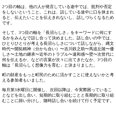
2つ目の軸は、他の人が発言している途中では、批判や否定
をしないということ。これは、話している途中に口を挟まれ
ると、伝えたいことを伝えきれないし、話しづらくなるため
です。
そして、3つ目の軸を「長沼らしさ」をキーワードに何にす
るかをみんなで話し合って決めました。話し合いの中では、
ひとりひとりが考える長沼らしさについて話しながら、縄文
時代〜開拓精神（分かち合い）〜吉川鉄之助〜馬追丘陵〜優
しさ〜土地の継承〜近年のトラブル〜違和感〜壁〜次世代に
何を伝えるか、などの言葉が次々に出てきたなか、3つ目の
軸は「長沼らしく想像力を育む」と決まりました。
町の財産をもっと町民のために活かすことに使えないかと考
える参加者もいました。
毎月第3水曜日に開催し、次回以降は、今実際困っているこ
となどを出し合い、短期的に取り組むことと長期的に取り組
むことに篩い分けし、随時話し合いを続けて行く予定です。