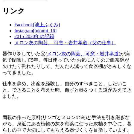
テ
リンク
ゴ
リ
ー
Facebook[池上ふくみ]
Instagram[fukumi_16]
2015-2020年の記録
メロン灰の陶芸、 可窯・岩井孝道（父の仕事）
器作りをしていた父(
メロン灰の陶芸、可窯・岩井孝道)
が病
気で閉窯して5年、毎日使っていたお気に入りのご飯茶碗が
欠けたり割れたりして、だんだん減って食器棚がさみしくな
ってきました。
仕事を辞め、出産を経験し、自分のすべきこと、したいこ
と、できることを考えた時、自ずと器をつくる道がみえてき
ました。
両親の作った原料(リンゴとメロンの灰)と手法を引き継ぎな
がら、身近にある植物の灰を釉薬に使った灰釉を中心に、暮
らしの中で大切にしてもらえる器づくりを目指しています。